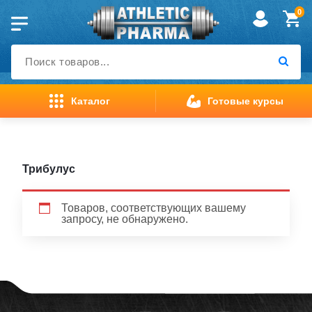
Перейти
0
к
содержимому
Каталог
Готовые курсы
Главная страница
>
Трибулус
Товаров, соответствующих вашему
запросу, не обнаружено.