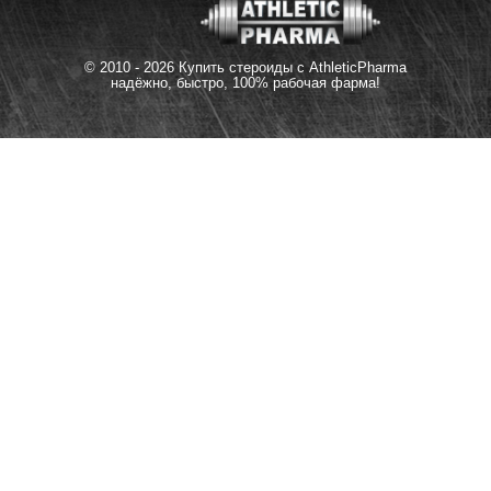
© 2010 - 2026 Купить стероиды с AthleticPharma
надёжно, быстро, 100% рабочая фарма!