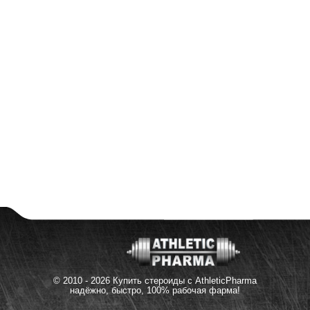
© 2010 - 2026 Купить стероиды с AthleticPharma
надёжно, быстро, 100% рабочая фарма!