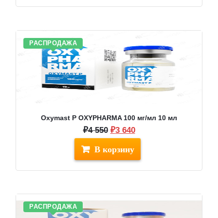
РАСПРОДАЖА
Oxymast P OXYPHARMA 100 мг/мл 10 мл
Первоначальная
Текущая
₽
4 550
₽
3 640
цена
цена:
составляла
₽3
₽4
640.
550.
РАСПРОДАЖА