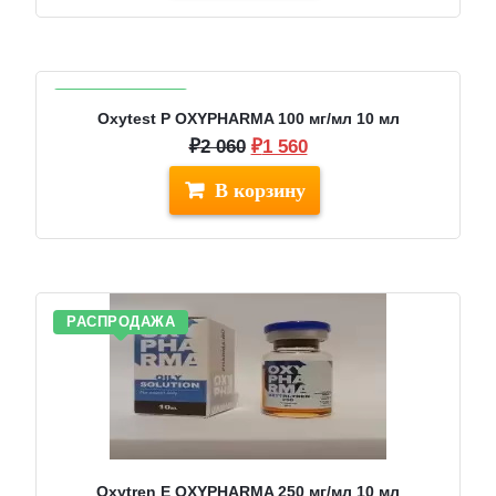
РАСПРОДАЖА
Oxytest P OXYPHARMA 100 мг/мл 10 мл
Первоначальная
Текущая
₽
2 060
₽
1 560
цена
цена:
составляла
₽1
₽2
560.
060.
РАСПРОДАЖА
Oxytren E OXYPHARMA 250 мг/мл 10 мл