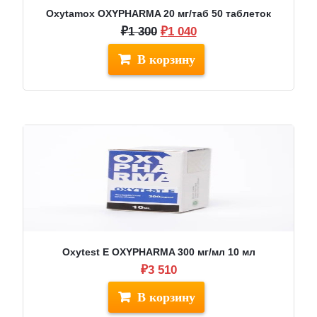
Oxytamox OXYPHARMA 20 мг/таб 50 таблеток
Первоначальная
Текущая
₽
1 300
₽
1 040
цена
цена:
составляла
₽1
₽1
040.
300.
Oxytest E OXYPHARMA 300 мг/мл 10 мл
₽
3 510