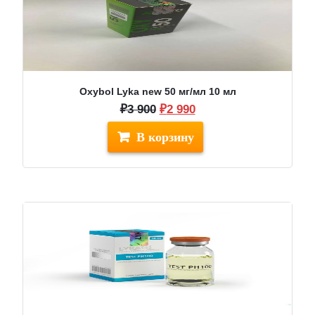
Oxybol Lyka new 50 мг/мл 10 мл
Первоначальная
Текущая
₽
3 900
₽
2 990
цена
цена:
составляла
₽2
₽3
990.
900.