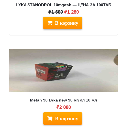
LYKA STANODROL 10mg/tab — ЦЕНА ЗА 100ТАБ
Первоначальная
Текущая
₽
1 680
₽
1 280
цена
цена:
составляла
₽1
₽1
280.
680.
Metan 50 Lyka new 50 мг/мл 10 мл
₽
2 080