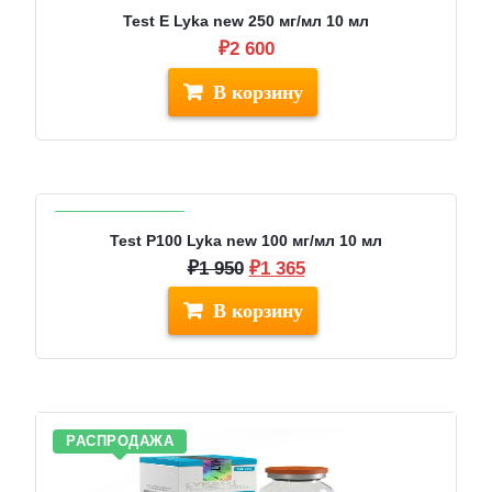
Test E Lyka new 250 мг/мл 10 мл
₽
2 600
РАСПРОДАЖА
Test P100 Lyka new 100 мг/мл 10 мл
Первоначальная
Текущая
₽
1 950
₽
1 365
цена
цена:
составляла
₽1
₽1
365.
950.
РАСПРОДАЖА