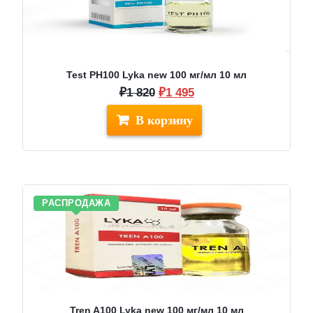
Test PH100 Lyka new 100 мг/мл 10 мл
Первоначальная
Текущая
₽
1 820
₽
1 495
цена
цена:
составляла
₽1
₽1
495.
820.
РАСПРОДАЖА
Tren A100 Lyka new 100 мг/мл 10 мл