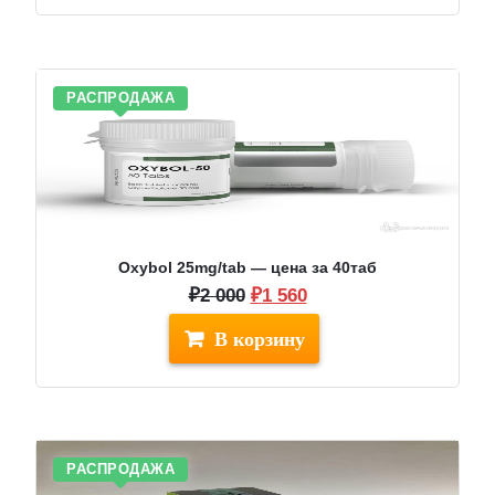
РАСПРОДАЖА
Oxybol 25mg/tab — цена за 40таб
Первоначальная
Текущая
₽
2 000
₽
1 560
цена
цена:
составляла
₽1
₽2
560.
000.
РАСПРОДАЖА