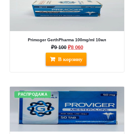
Primoger GerthPharma 100mg/ml 10мл
Первоначальная
Текущая
₽
9 100
₽
8 060
цена
цена:
составляла
₽8
₽9
060.
100.
РАСПРОДАЖА