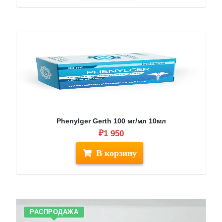
010.
Phenylger Gerth 100 мг/мл 10мл
₽
1 950
РАСПРОДАЖА