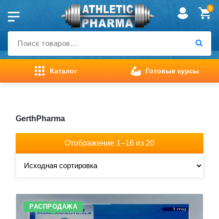
Перейти
0
к
содержимому
Каталог
Готовые курсы
Главная страница
>
GerthPharma
Отображение 1–16 из 20
РАСПРОДАЖА