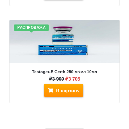
640.
РАСПРОДАЖА
Testoger-E Gerth 250 мг/мл 10мл
Первоначальная
Текущая
₽
3 900
₽
3 705
цена
цена:
составляла
₽3
₽3
705.
900.