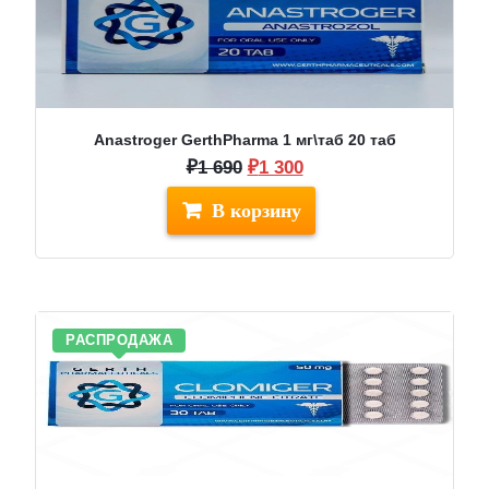
Anastroger GerthPharma 1 мг\таб 20 таб
Первоначальная
Текущая
₽
1 690
₽
1 300
цена
цена:
составляла
₽1
₽1
300.
690.
РАСПРОДАЖА