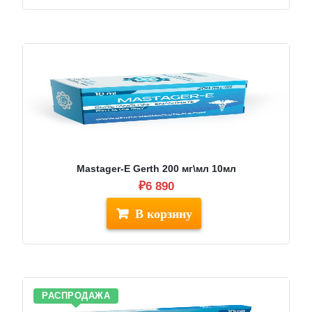
100.
Mastager-E Gerth 200 мг\мл 10мл
₽
6 890
РАСПРОДАЖА