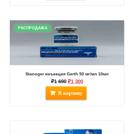
625.
РАСПРОДАЖА
Stanoger инъекция Gerth 50 мг/мл 10мл
Первоначальная
Текущая
₽
1 690
₽
1 300
цена
цена:
составляла
₽1
₽1
300.
690.