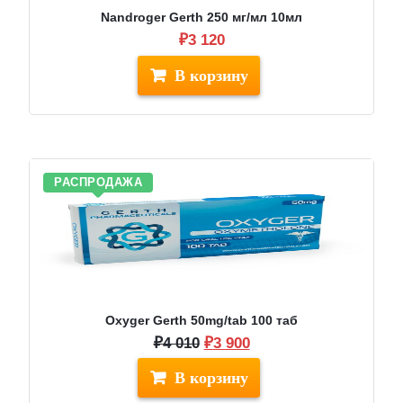
Nandroger Gerth 250 мг/мл 10мл
₽
3 120
РАСПРОДАЖА
Oxyger Gerth 50mg/tab 100 таб
Первоначальная
Текущая
₽
4 010
₽
3 900
цена
цена:
составляла
₽3
₽4
900.