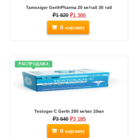
Tamoxiger GerthPharma 20 мг/таб 30 таб
Первоначальная
Текущая
₽
1 820
₽
1 300
цена
цена:
составляла
₽1
₽1
300.
820.
РАСПРОДАЖА
Testoger C Gerth 200 мг/мл 10мл
Первоначальная
Текущая
₽
3 640
₽
3 185
цена
цена:
составляла
₽3
₽3
185.