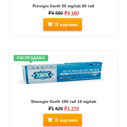
Proviger Gerth 50 mg/tab 50 таб
Первоначальная
Текущая
₽
4 550
₽
4 160
цена
цена:
составляла
₽4
₽4
160.
550.
РАСПРОДАЖА
Stanoger Gerth 100 таб 10 mg/tab
Первоначальная
Текущая
₽
1 625
₽
1 270
цена
цена:
составляла
₽1
₽1
270.