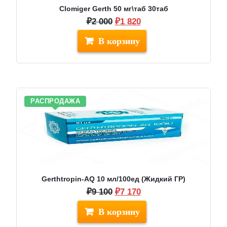
Clomiger Gerth 50 мг\таб 30таб
Первоначальная
Текущая
₽
2 000
₽
1 820
цена
цена:
составляла
₽1
₽2
820.
000.
РАСПРОДАЖА
Gerthtropin-AQ 10 мл/100ед (Жидкий ГР)
Первоначальная
Текущая
₽
9 100
₽
7 170
цена
цена:
составляла
₽7
₽9
170.