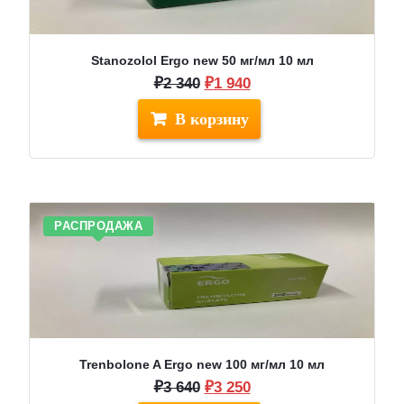
Stanozolol Ergo new 50 мг/мл 10 мл
Первоначальная
Текущая
₽
2 340
₽
1 940
цена
цена:
составляла
₽1
₽2
940.
340.
РАСПРОДАЖА
Trenbolone A Ergo new 100 мг/мл 10 мл
Первоначальная
Текущая
₽
3 640
₽
3 250
цена
цена: