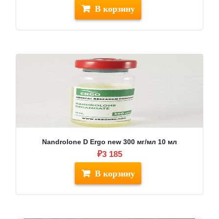
составляла
₽3
₽3
250.
920.
Nandrolone D Ergo new 300 мг/мл 10 мл
₽
3 185