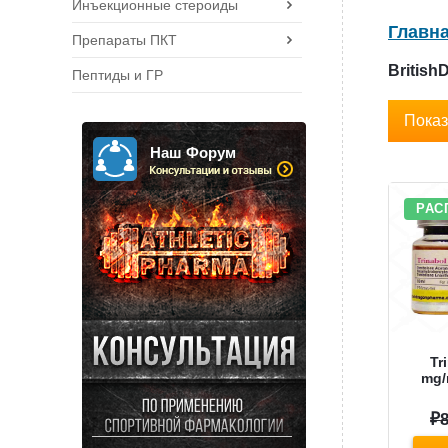
Инъекционные стероиды
Главн
Препараты ПКТ
Britis
Пептиды и ГР
Показ
Наш Форум
РАС
Tr
mg/
₽