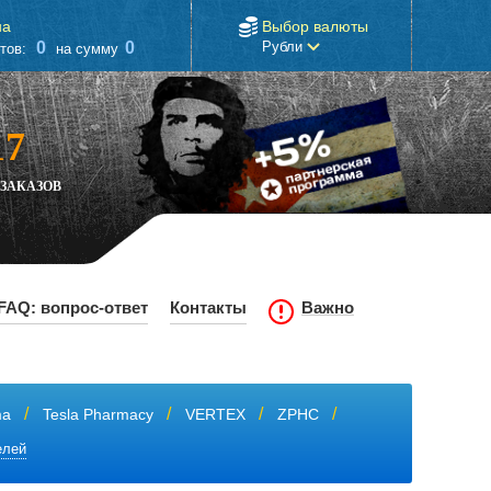
на
Выбор валюты
0
0
Рубли
тов:
на сумму
17
ЗАКАЗОВ
FAQ: вопрос-ответ
Контакты
Важно
ma
Tesla Pharmacy
VERTEX
ZPHC
елей