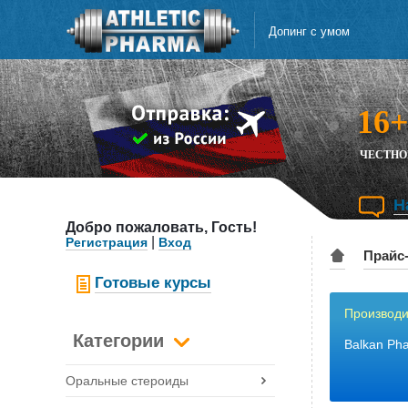
Перейти
к
Допинг с умом
содержимому
16+
ЧЕСТНО
Н
Добро пожаловать,
Гость!
|
Регистрация
Вход
Прайс
Готовые курсы
Производи
Категории
Balkan Pha
Оральные стероиды