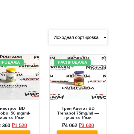
ПРОДАЖА
РАСПРОДАЖА
инстрол BD
Трен Ацетат BD
obol 50 mg/ml-
Trenabol 75mg/ml —
ена за 10мл
цена за 10мл
Первоначальная
Текущая
Первоначальная
Текущая
2 360
₽
1 520
₽
4 062
₽
3 600
цена
цена:
цена
цена: