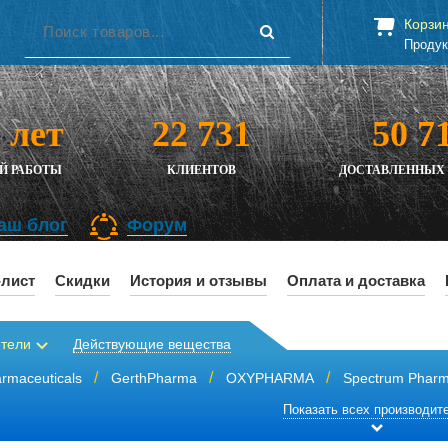
Корзи
Продук
 лет
22 731
50 7
Й РАБОТЫ
КЛИЕНТОВ
ДОСТАВЛЕННЫХ 
аш блог
Форум
-лист
Скидки
История и отзывы
Оплата и доставка
тели
Действующие вещества
rmaceuticals
GerthPharma
OXYPHARMA
Spectrum Phar
Показать всех производит