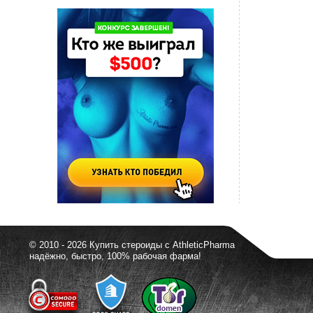
© 2010 - 2026 Купить стероиды с AthleticPharma
надёжно, быстро, 100% рабочая фарма!