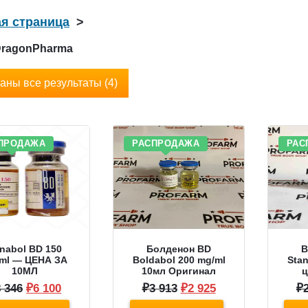
ая страница
>
hDragonPharma
аны все результаты (4)
ПРОДАЖА
РАСПРОДАЖА
РАС
inabol BD 150
Болденон BD
В
ml — ЦЕНА ЗА
Boldabol 200 mg/ml
Stan
10МЛ
10мл Оригинал
ц
Первоначальная
Текущая
Первоначальная
Текущая
8 346
₽
6 100
₽
3 913
₽
2 925
₽
цена
цена:
цена
цена: